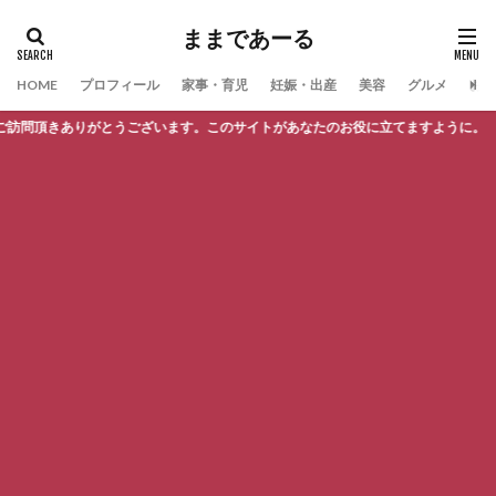
ままであーる
HOME
プロフィール
家事・育児
妊娠・出産
美容
グルメ
お問
訪問頂きありがとうございます。このサイトがあなたのお役に立てますように。