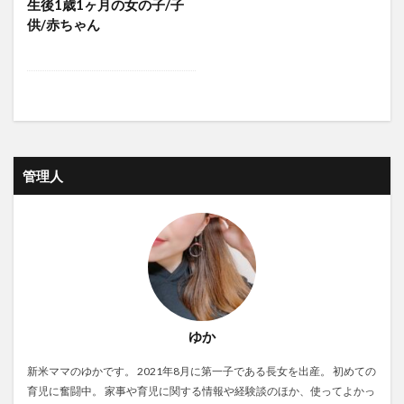
生後1歳1ヶ月の女の子/子
供/赤ちゃん
管理人
ゆか
新米ママのゆかです。 2021年8月に第一子である長女を出産。 初めての
育児に奮闘中。 家事や育児に関する情報や経験談のほか、使ってよかっ