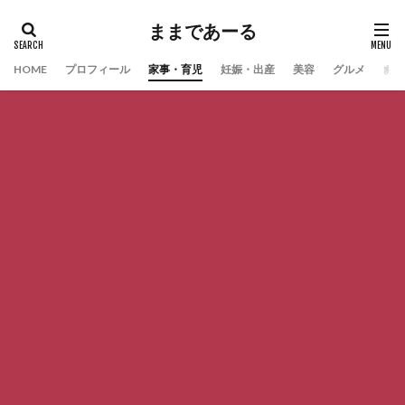
ままであーる
HOME
プロフィール
家事・育児
妊娠・出産
美容
グルメ
お問