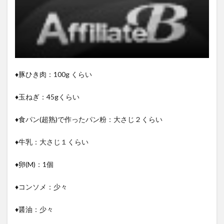
♦︎豚ひき肉：100g くらい
♦︎玉ねぎ：45gくらい
♦︎食パン(超熟)で作ったパン粉：大さじ２くらい
♦︎牛乳：大さじ１くらい
♦︎卵(M)：1個
♦︎コンソメ：少々
♦︎醤油：少々