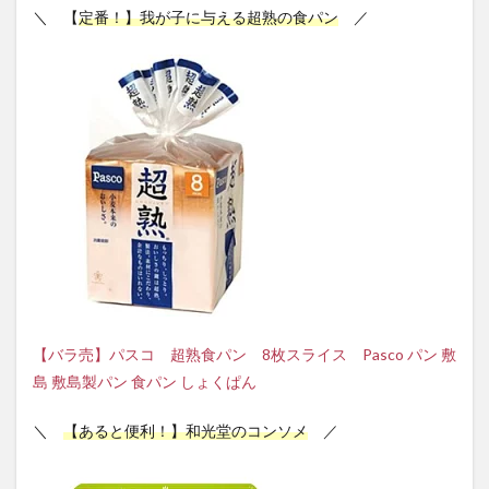
＼ 【
定番！】我が子に与える超熟の食パン
／
【バラ売】パスコ 超熟食パン 8枚スライス Pasco パン 敷
島 敷島製パン 食パン しょくぱん
＼
【あると便利！】和光堂のコンソメ
／