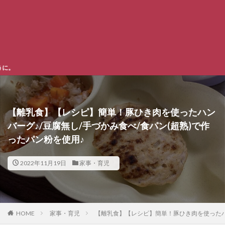
ご訪問頂き
【離乳食】【レシピ】簡単！豚ひき肉を使ったハン
バーグ♪/豆腐無し/手づかみ食べ/食パン(超熟)で作
ったパン粉を使用♪
2022年11月19日
家事・育児
HOME
家事・育児
【離乳食】【レシピ】簡単！豚ひき肉を使ったハン