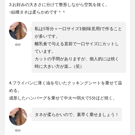
3.お好みの大きさに分けて整形しながら空気を抜く。
↑結構タネは柔らかめです＾＾
私は5等分＋一口サイズ1個(味見用)で作ること
が多いです。
離乳食で与える直前で一口サイズにカットし
ゆか
ています。
カットの手間がありますが、個人的には焼く
時に大きい方が楽…（笑）
4.フライパンに薄く油を引いたクッキングシートを乗せて温
める。
成形したハンバーグを乗せて中火〜弱火で5分ほど焼く。
タネが柔らかいので、素早く乗せましょう！
ゆか