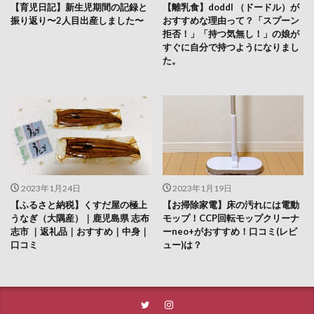
【育児日記】新生児期間の記録と
【離乳食】doddl （ドードル）が
振り返り〜2人目出産しました〜
おすすめな理由って？「スプーン
拒否！」「持つ気無し！」の娘が
すぐに自分で持つようになりまし
た。
2023年1月24日
2023年1月19日
【ふるさと納税】くすだ屋の極上
【お掃除家電】床の汚れには電動
うなぎ（大隅産）｜鹿児島県 志布
モップ！CCP回転モップクリーナ
志市 ｜返礼品｜おすすめ｜中身｜
ーneo+がおすすめ！口コミ(レビ
口コミ
ュー)は？