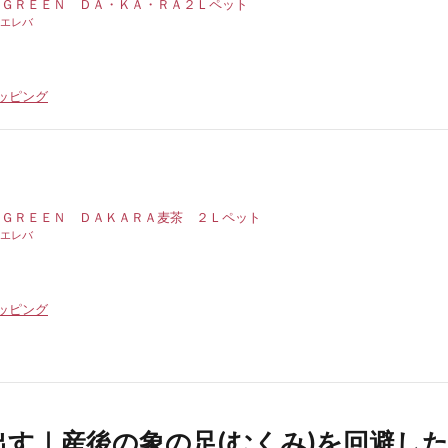
 ＧＲＥＥＮ ＤＡ・ＫＡ・ＲＡ２Ｌペット
エレバ
ョッピング
 ＧＲＥＥＮ ＤＡＫＡＲＡ麦茶 ２Ｌペット
エレバ
ョッピング
出す｜産後の象の足(むくみ)を回避し