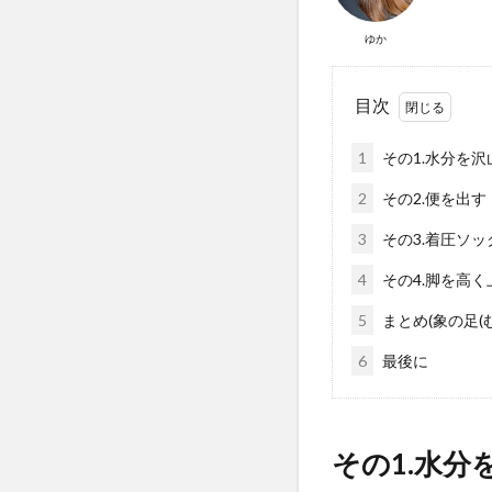
ゆか
目次
1
その1.水分を沢
2
その2.便を出す
3
その3.着圧ソ
4
その4.脚を高く
5
まとめ(象の足(
6
最後に
その1.水分