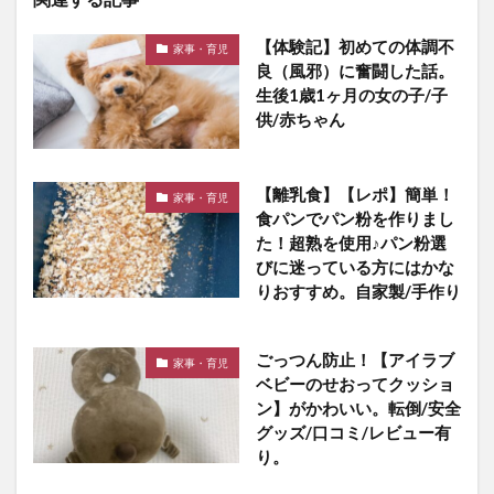
【体験記】初めての体調不
家事・育児
良（風邪）に奮闘した話。
生後1歳1ヶ月の女の子/子
供/赤ちゃん
【離乳食】【レポ】簡単！
家事・育児
食パンでパン粉を作りまし
た！超熟を使用♪パン粉選
びに迷っている方にはかな
りおすすめ。自家製/手作り
ごっつん防止！【アイラブ
家事・育児
ベビーのせおってクッショ
ン】がかわいい。転倒/安全
グッズ/口コミ/レビュー有
り。