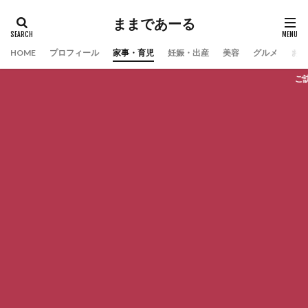
ままであーる
HOME
プロフィール
家事・育児
妊娠・出産
美容
グルメ
お問
ご訪問頂きありがと